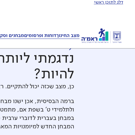
דלג לתוכן ראשי
מצב החינוך
דוחות ופרסומים
מבחנים וסקר
לכל השאלות והתשובו
נדגמתי ליותר 
להיות?
כן, מצב שכזה יכול להתקיים. 
ברמה הבסיסית, אכן ישנו מבחן
ולתלמידי ט' בשפת אם, מתמטיק
במבחן בעברית לדוברי ערבית (
המבחן החדש למיומנויות המאה ה-21 (תנופה למחר) או במבחנים בינלאומיים (דוגמת 