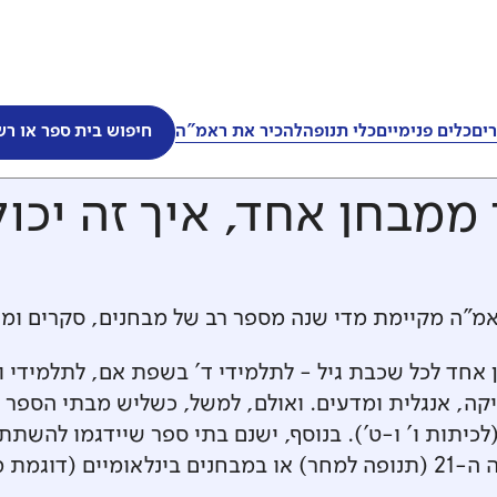
ים
כלים פנימיים
כלי תנופה
להכיר את ראמ"ה
חיפוש בית ספר או רש
ת
ממבחן אחד, איך זה יכול
ראמ"ה מקיימת מדי שנה מספר רב של מבחנים, סקרים ומח
 אחד לכל שכבת גיל - לתלמידי ד' בשפת אם, לתלמידי ו
ה, אנגלית ומדעים. ואולם, למשל, כשליש מבתי הספר ד
לכיתות ו' ו-ט'). בנוסף, ישנם בתי ספר שיידגמו להשת
מחקר PISA).