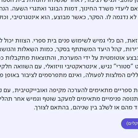
 פומבי ונגיש לציבור, לאחר שנשלחו להנהלת בית הספר 
ם ליעדי משרד החינוך, דמות הבוגר ואתגרי השעה. הנה
 נדגמה לו. הסקר, כאשר מבוצע, הוא אינטגרטיבי, וכול
את, הם כלי גמיש לשימוש פנים בית ספרי. הצוות יכול 
ירות, קהל היעד המשתתף בסקר, כמות השאלות והנושא
בצע אוטומטית על ידי המערכת, והתוצאות מתקבלות כמע
"סטורי" נגיש, אינטראקטיבי וויזואלי, עם השוואה חלק
לים המלצות לפעולה, ואינם מתפרסמים לציבור באופן פו
ספריים מתאימים להערכה מקיפה ואובייקטיבית, עם נת
תנופה פנימיים מתאימים למעקב שוטף וגמיש אחר תהליכ
חד מהם או לשלב בין שניהם, בהתאם לצורך.
קלים)