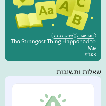
דוברי עברית
משימות ביצוע
The Strangest Thing Happened to
Me
אנגלית
שאלות ותשובות