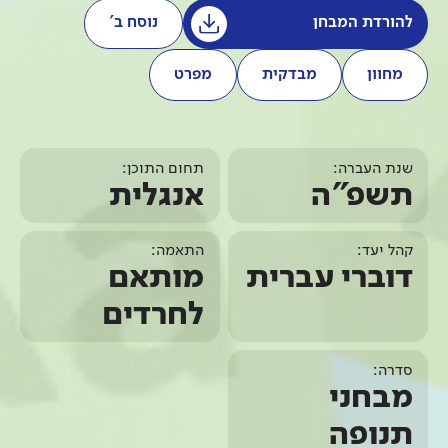
להורדת המבחן
נוסח ב'
מחוון
מבדקית
מפרט
שנת העברה:
תחום התוכן:
תשפ"ה
אנגלית
קהל יעד:
התאמה:
דוברי עברית
מותאם
לחרדים
סדרה:
מבחני
תנופה