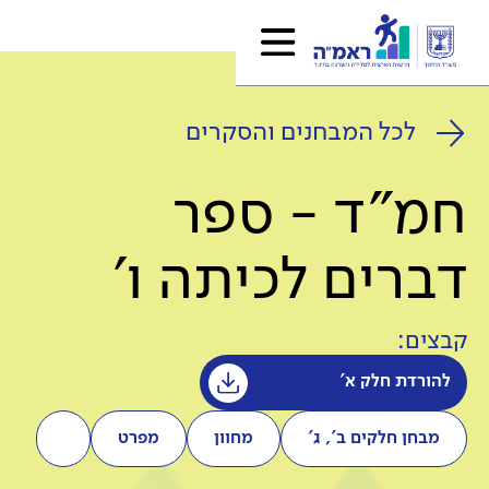
לכל המבחנים והסקרים
חמ"ד - ספר
דברים לכיתה ו'
קבצים:
להורדת חלק א'
מבחן חלקים ב', ג'
מחוון
מפרט