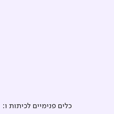
כלים פנימיים ל
כיתות ו
: