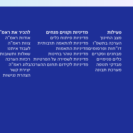
פעילות
מדיניות וקווים מנחים
להכיר את ראמ"
מצב החינוך
מדיניות פיתוח כלים
אודות ראמ"ה
הערכה בתשפ"ו
מדיניות להתאמה תרבותית
צוות ראמ"ה
דו"חות ופרסומים
מדיניות התאמות
לעבוד איתנו
מבחנים וסקרים
מדיניות טוהר בחינות
שאלות ותשובות
כלים פנימיים
מדיניות לשמירה על הפרטיות
רכזות הערכה
מבדקי תנופה
מדיניות לקידום תחום ההערכה
בלוג ראמ"ה
מערכת תבונה
יצירת קשר
הצהרת נגישות