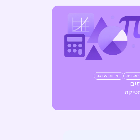
י עברית
יחידות הערכה
זים
טיקה