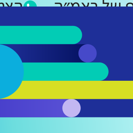
סאפ של ראמ״ה
ה