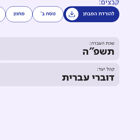
קבצים:
להורדת המבחן
נוסח ב'
מחוון
שנת העברה:
תשפ"ה
קהל יעד:
דוברי עברית