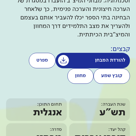
וטכנולוגיה. מבחני המיצ"ב הועברו במסגרת של
הערכה חיצונית והערכה פנימית, כך שלאחר
הבחינה בתי הספר יכלו להעביר אותם בעצמם
ולהעריך את מצב התלמידים דרך המחוון
והמיצ"בית הכיתתית.
קבצים:
להורדת המבחן
מפרט
קובץ שמע
מחוון
שנת העברה:
תחום התוכן:
תש"ע
אנגלית
קהל יעד:
סדרה: