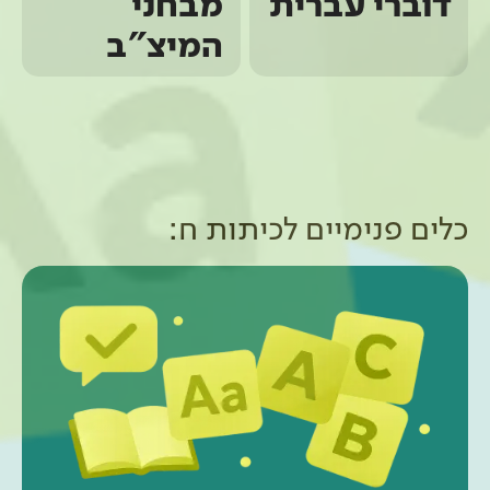
דוברי עברית
מבחני
המיצ"ב
כלים פנימיים ל
כיתות ח
: