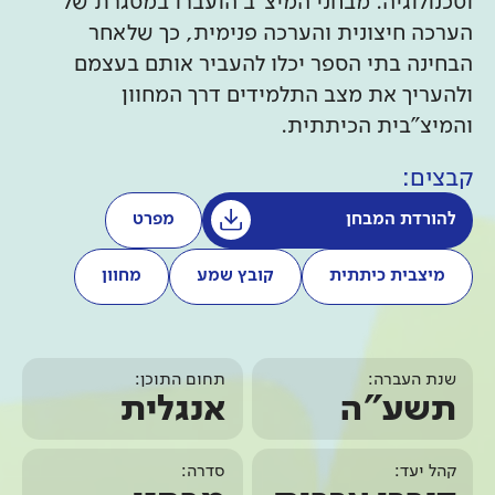
וטכנולוגיה. מבחני המיצ"ב הועברו במסגרת של
הערכה חיצונית והערכה פנימית, כך שלאחר
הבחינה בתי הספר יכלו להעביר אותם בעצמם
ולהעריך את מצב התלמידים דרך המחוון
והמיצ"בית הכיתתית.
קבצים:
להורדת המבחן
מפרט
מיצבית כיתתית
קובץ שמע
מחוון
שנת העברה:
תחום התוכן:
תשע"ה
אנגלית
קהל יעד:
סדרה: