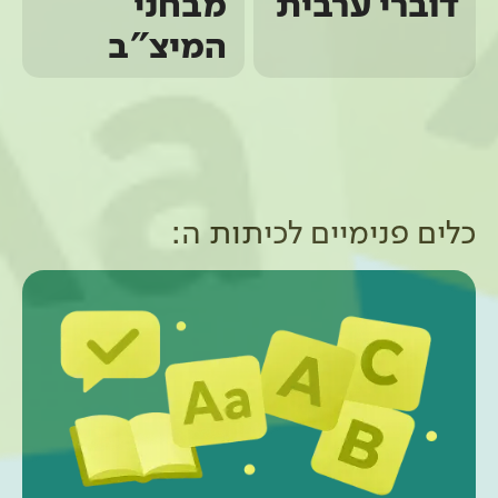
דוברי ערבית
מבחני
המיצ"ב
כלים פנימיים ל
כיתות ה
: