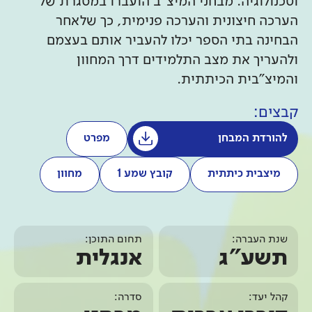
וטכנולוגיה. מבחני המיצ"ב הועברו במסגרת של
הערכה חיצונית והערכה פנימית, כך שלאחר
הבחינה בתי הספר יכלו להעביר אותם בעצמם
ולהעריך את מצב התלמידים דרך המחוון
והמיצ"בית הכיתתית.
קבצים:
להורדת המבחן
מפרט
מיצבית כיתתית
קובץ שמע 1
מחוון
שנת העברה:
תחום התוכן:
תשע"ג
אנגלית
קהל יעד:
סדרה: