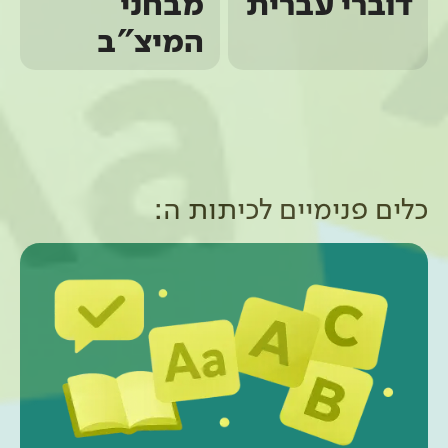
דוברי עברית
מבחני
המיצ"ב
כלים פנימיים ל
כיתות ה
: