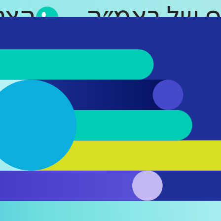
סאפ של ראמ״ה
ה