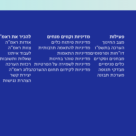
פעילות
מדיניות וקווים מנחים
להכיר את ראמ"
מצב החינוך
מדיניות פיתוח כלים
אודות ראמ"ה
הערכה בתשפ"ו
מדיניות להתאמה תרבותית
צוות ראמ"ה
דו"חות ופרסומים
מדיניות התאמות
לעבוד איתנו
מבחנים וסקרים
מדיניות טוהר בחינות
שאלות ותשובות
כלים פנימיים
מדיניות לשמירה על הפרטיות
רכזות הערכה
מבדקי תנופה
מדיניות לקידום תחום ההערכה
בלוג ראמ"ה
מערכת תבונה
יצירת קשר
הצהרת נגישות