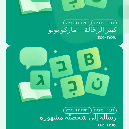
דוברי ערבית
יחידות הערכה
كبير الرحّالة – ماركو بولو
שפת-אם
דוברי ערבית
יחידות הערכה
رسالة إلى شخصيّة مشهورة
שפת-אם