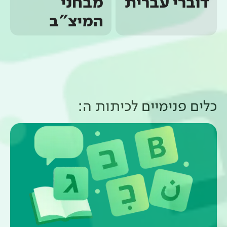
דוברי עברית
מבחני
המיצ"ב
כלים פנימיים ל
כיתות ה
: