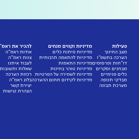
פעילות
מדיניות וקווים מנחים
להכיר את ראמ"
מצב החינוך
מדיניות פיתוח כלים
אודות ראמ"ה
הערכה בתשפ"ו
מדיניות להתאמה תרבותית
צוות ראמ"ה
דו"חות ופרסומים
מדיניות התאמות
לעבוד איתנו
מבחנים וסקרים
מדיניות טוהר בחינות
שאלות ותשובות
כלים פנימיים
מדיניות לשמירה על הפרטיות
רכזות הערכה
מבדקי תנופה
מדיניות לקידום תחום ההערכה
בלוג ראמ"ה
מערכת תבונה
יצירת קשר
הצהרת נגישות