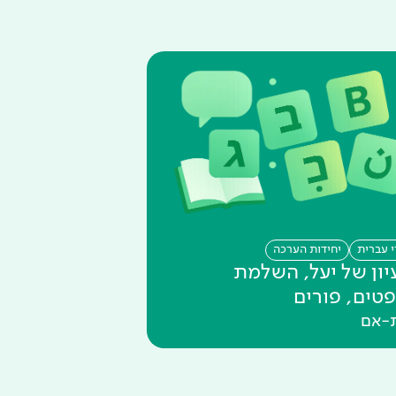
י עברית
יחידות הערכה
יון של יעל, השלמת
טים, פורים
-אם