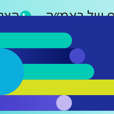
סאפ של ראמ״ה
ה