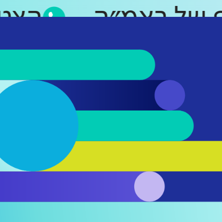
אפ של ראמ״ה
הצ