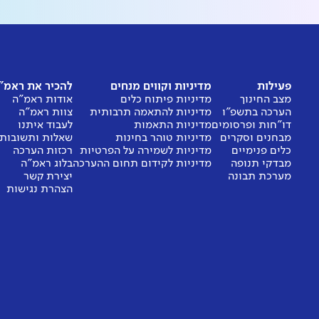
פעילות
מדיניות וקווים מנחים
להכיר את ראמ"
מצב החינוך
מדיניות פיתוח כלים
אודות ראמ"ה
הערכה בתשפ"ו
מדיניות להתאמה תרבותית
צוות ראמ"ה
דו"חות ופרסומים
מדיניות התאמות
לעבוד איתנו
מבחנים וסקרים
מדיניות טוהר בחינות
שאלות ותשובות
כלים פנימיים
מדיניות לשמירה על הפרטיות
רכזות הערכה
מבדקי תנופה
מדיניות לקידום תחום ההערכה
בלוג ראמ"ה
מערכת תבונה
יצירת קשר
הצהרת נגישות