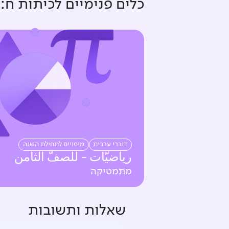
כלים פנימיים ל
כיתות ח
:
דוברי ערבית
מיפויים לתחילת השנה
رياضيّات - للصفّ الثامن
מתמטיקה
שאלות ותשובות