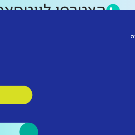
הצטרפו לווטס
ה