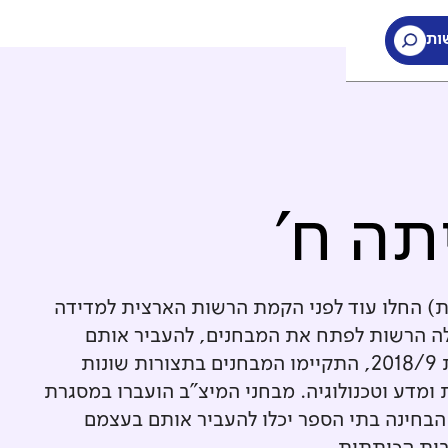
ות
תה ח'
ת) החלו עוד לפני הקמת הרשות הארצית למדידה
חינוך. עם הקמת ראמ"ה ב-2005, החלה הרשות לפתח את המבחנים, להעביר אותם
בהיקף רחב, לבדוק אותם ולנתח אותם. עד לשנת 2018/9, התקיימו המבחנים בתצורות שונות
ומדע וטכנולוגיה. מבחני המיצ"ב הועברו במסגרת
הבחינה בתי הספר יכלו להעביר אותם בעצמם