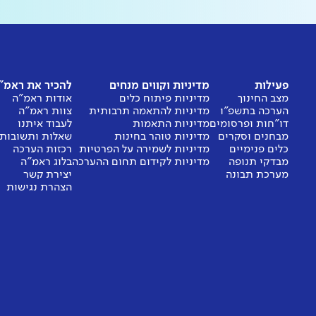
פעילות
מדיניות וקווים מנחים
להכיר את ראמ"
מצב החינוך
מדיניות פיתוח כלים
אודות ראמ"ה
הערכה בתשפ"ו
מדיניות להתאמה תרבותית
צוות ראמ"ה
דו"חות ופרסומים
מדיניות התאמות
לעבוד איתנו
מבחנים וסקרים
מדיניות טוהר בחינות
שאלות ותשובות
כלים פנימיים
מדיניות לשמירה על הפרטיות
רכזות הערכה
מבדקי תנופה
מדיניות לקידום תחום ההערכה
בלוג ראמ"ה
מערכת תבונה
יצירת קשר
הצהרת נגישות