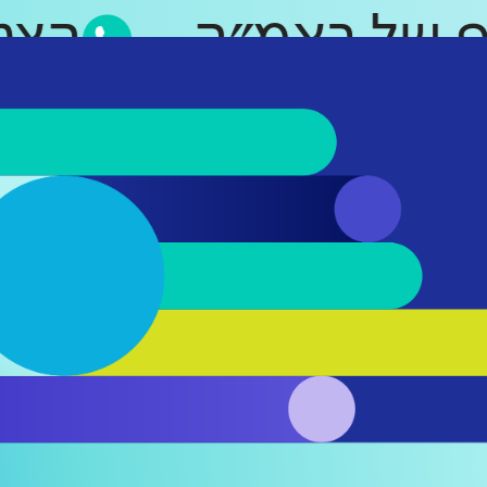
סאפ של ראמ״ה
ה