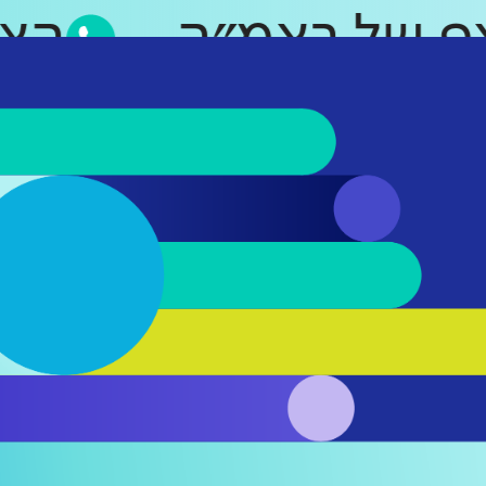
סאפ של ראמ״ה
ה