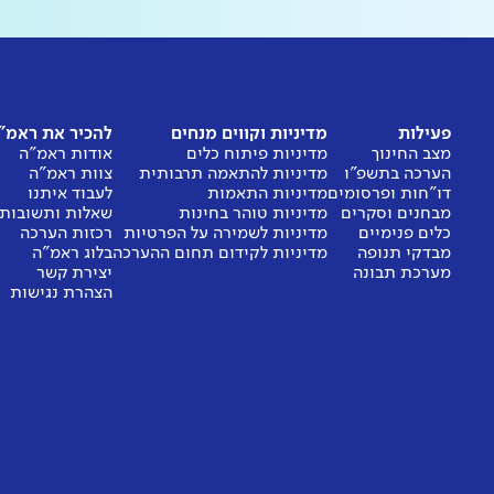
פעילות
מדיניות וקווים מנחים
להכיר את ראמ"
מצב החינוך
מדיניות פיתוח כלים
אודות ראמ"ה
הערכה בתשפ"ו
מדיניות להתאמה תרבותית
צוות ראמ"ה
דו"חות ופרסומים
מדיניות התאמות
לעבוד איתנו
מבחנים וסקרים
מדיניות טוהר בחינות
שאלות ותשובות
כלים פנימיים
מדיניות לשמירה על הפרטיות
רכזות הערכה
מבדקי תנופה
מדיניות לקידום תחום ההערכה
בלוג ראמ"ה
מערכת תבונה
יצירת קשר
הצהרת נגישות