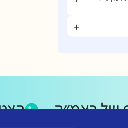
אפ של ראמ״ה
הצ