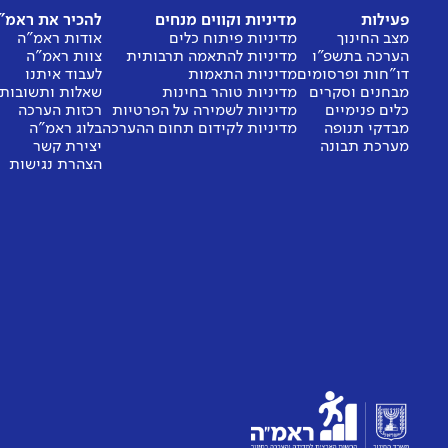
פעילות
מדיניות וקווים מנחים
להכיר את ראמ"
מצב החינוך
מדיניות פיתוח כלים
אודות ראמ"ה
הערכה בתשפ"ו
מדיניות להתאמה תרבותית
צוות ראמ"ה
דו"חות ופרסומים
מדיניות התאמות
לעבוד איתנו
מבחנים וסקרים
מדיניות טוהר בחינות
שאלות ותשובות
כלים פנימיים
מדיניות לשמירה על הפרטיות
רכזות הערכה
מבדקי תנופה
מדיניות לקידום תחום ההערכה
בלוג ראמ"ה
מערכת תבונה
יצירת קשר
הצהרת נגישות