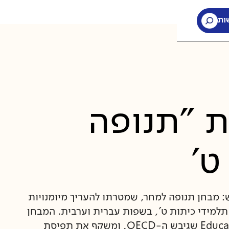
ות
ת "תנופה
ט'
 מבחן תנופה למחר, שמטרתו להעריך מיומנויות
 תלמידי כיתות ט', בשפות עברית וערבית. המבחן
מתבסס על המסגרת התיאורטית של Education 2030 שגיבש ה-OECD, ומשקף את תפיסת