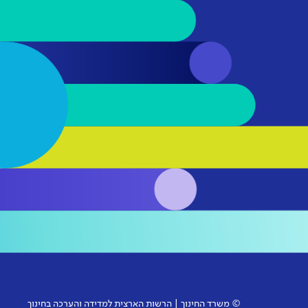
© משרד החינוך | הרשות הארצית למדידה והערכה בחינוך