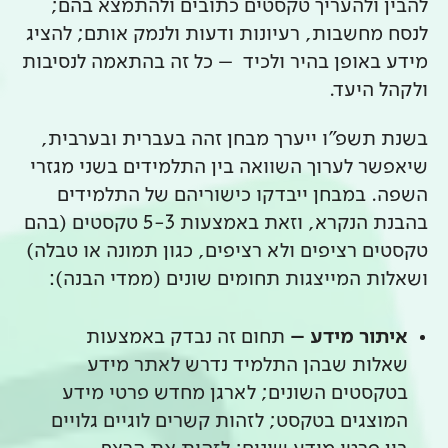
להבין ולהעריך טקסטים כתובים ולהתמצא בהם;
לנסח מחשבות, רעיונות ודעות ולנמק אותם; להציג
מידע באופן בהיר ולכיד – כל זה בהתאמה לנסיבות
ולקהל היעד.
בשנת תשפ"ו ייערך מבחן זהה בעברית ובערבית,
שיאפשר לערוך השוואה בין התלמידים בשני מגזרי
השפה. במבחן ייבדקו כישוריהם של התלמידים
בהבנת הנקרא, וזאת באמצעות 5-3 טקסטים (בהם
טקסטים רציפים ולא רציפים, כגון תמונה או טבלה)
ושאלות המייצגות תחומים שונים (ממדי הבנה):
איתור מידע –
תחום זה נבדק באמצעות
שאלות שבהן התלמיד נדרש לאתר מידע
בטקסטים השונים; לארגן מחדש פרטי מידע
המוצגים בטקסט; לזהות קשרים לוגיים גלויים