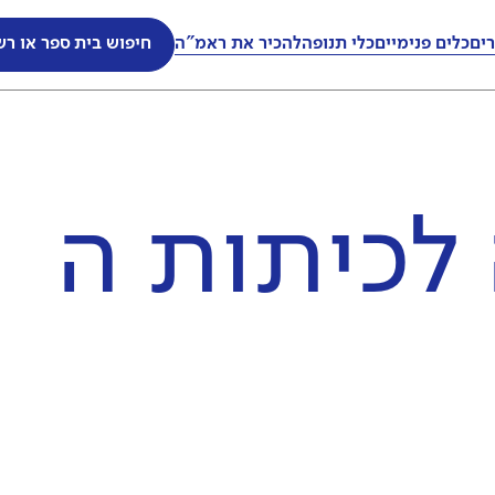
ים
כלים פנימיים
כלי תנופה
להכיר את ראמ"ה
חיפוש בית ספר או רש
ל
כיתות ה