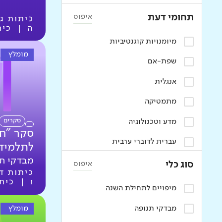
איפוס
תחומי דעת
כיתות ג
ה
כית
מיומנויות קוגנטיביות
מומלץ
שפת-אם
אנגלית
מתמטיקה
סקרים
מדע וטכנולוגיה
סקר "חו
עברית לדוברי ערבית
לתלמיד
מבדקי ת
סקרים
איפוס
סוג כלי
כיתות ד
ו
כיתו
חמ"ד
מיפויים לתחילת השנה
תושב"ע
מומלץ
מבדקי תנופה