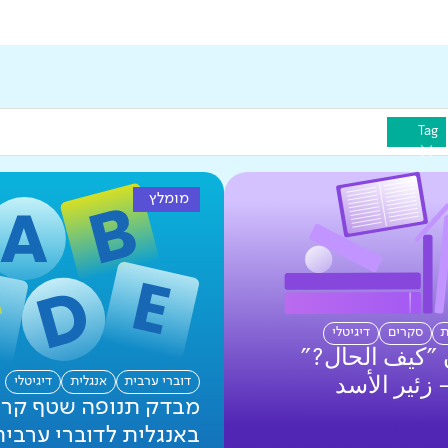
Tag
מומלץ
ת
סקרים
דיגיטלי
 "كيف الحال?"
דוברי ערבית
אנגלית
דיגיטלי
- زئير الأسد
מבדק תנופה שטף קרי
באנגלית לדוברי ערבית