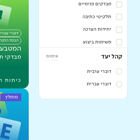
תרבות יהודית ישראלית
מבדקים פנימיים
מחוננים
תלקיטי כתיבה
תנ"ך
יחידות הערכה
דוברי עברי
הבנת הנקר
משימות ביצוע
המטבע 
איפוס
קהל יעד
מבדקי ת
דוברי ערבית
כיתות ה
דוברי עברית
מומלץ