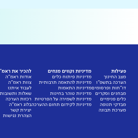
פעילות
מדיניות וקווים מנחים
להכיר את ראמ"
מצב החינוך
מדיניות פיתוח כלים
אודות ראמ"ה
הערכה בתשפ"ו
מדיניות להתאמה תרבותית
צוות ראמ"ה
דו"חות ופרסומים
מדיניות התאמות
לעבוד איתנו
מבחנים וסקרים
מדיניות טוהר בחינות
שאלות ותשובות
כלים פנימיים
מדיניות לשמירה על הפרטיות
רכזות הערכה
מבדקי תנופה
מדיניות לקידום תחום ההערכה
בלוג ראמ"ה
מערכת תבונה
יצירת קשר
הצהרת נגישות