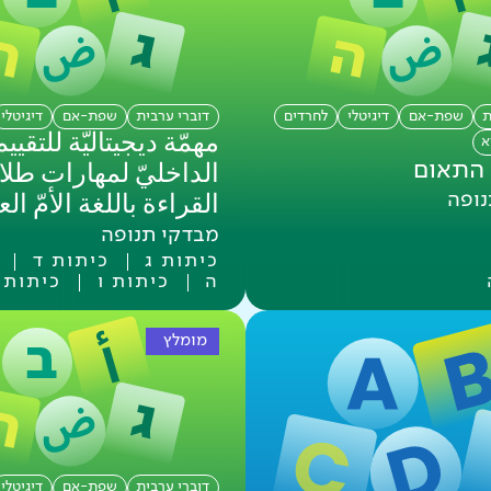
ת
שפת-אם
דיגיטלי
לחרדים
דוברי ערבית
שפת-אם
דיגיטלי
مهمّة ديجيتاليّة للتقييم
א
התאום
الداخليّ لمهارات طلا
נופה
القراءة باللغة الأمّ العر
מבדקי תנופה
כיתות ג
כיתות ד
ה
כיתות ו
כיתות 
מומלץ
דוברי ערבית
שפת-אם
דיגיטלי