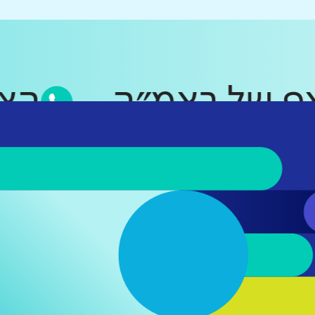
וטסאפ של ראמ״ה