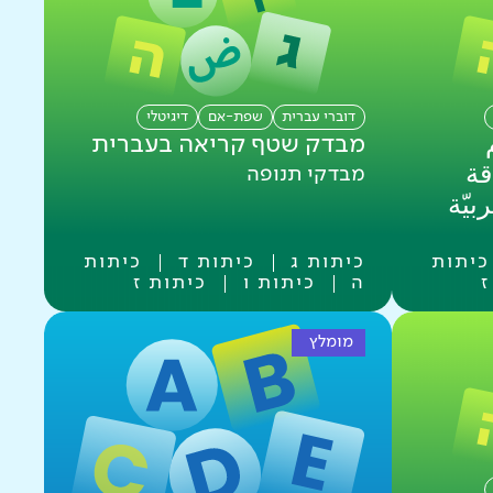
דוברי עברית
שפת-אם
דיגיטלי
מבדק שטף קריאה בעברית
قة
מבדקי תנופה
بيّة
כיתות
כיתות ג
כיתות ד
כיתות
ז
ה
כיתות ו
כיתות ז
מומלץ