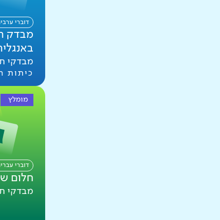
דוברי ערבי
מבדק ה
באנגלית
מבדקי ת
כיתות ה
מומלץ
דוברי עברי
חלום ש
מבדקי ת