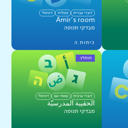
דוברי עברית
אנגלית
דיגיטלי
Amir's room
מבדקי תנופה
כיתות ה
מומלץ
דוברי ערבית
שפת-אם
דיגיטלי
الحقيبة المدرسيّة
מבדקי תנופה