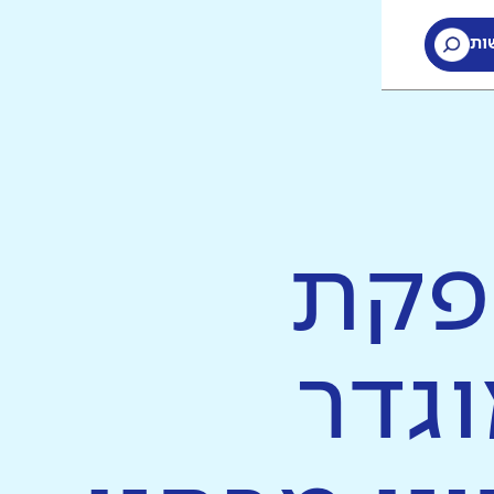
ות
הפקת
וגדר