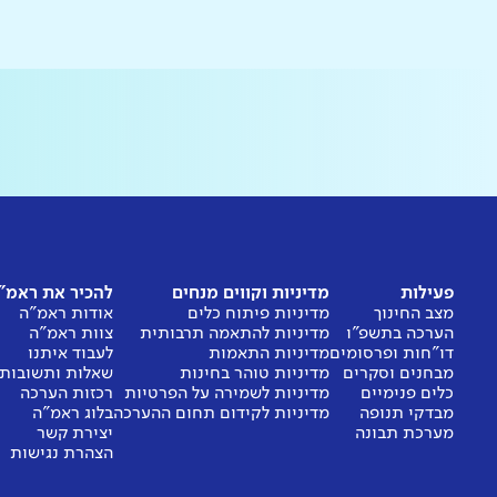
פעילות
מדיניות וקווים מנחים
להכיר את ראמ"
מצב החינוך
מדיניות פיתוח כלים
אודות ראמ"ה
הערכה בתשפ"ו
מדיניות להתאמה תרבותית
צוות ראמ"ה
דו"חות ופרסומים
מדיניות התאמות
לעבוד איתנו
מבחנים וסקרים
מדיניות טוהר בחינות
שאלות ותשובות
כלים פנימיים
מדיניות לשמירה על הפרטיות
רכזות הערכה
מבדקי תנופה
מדיניות לקידום תחום ההערכה
בלוג ראמ"ה
מערכת תבונה
יצירת קשר
הצהרת נגישות