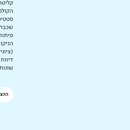
קליטת
הקולט
סטטיס
שכבתי
פיתוח
הניקו
(ציוני
דיווח
שונות
ההצע