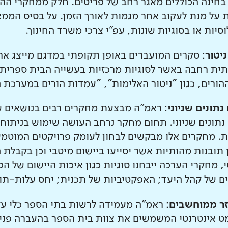
 בחינה הכוללים מאגר רחב של פריטים. חלק ממחקרי הה
 על מנת לעקוב אחר מגמות לאורך הזמן. על בסיס הממצ
סיות או בסוגיות שונות, עפ"י צרכי משרד החינוך.
ניטור
: סקרים המועברים באופן תקופתי במדגם מייצג ארצ
ית רחבה באשר לסוגיות מרכזיות בעשייה הבית ספרית וב
הורים, כגון "ניטור האלימות", "עמדות הורים במערכת ה
נתונים שניוני
: ראמ"ה מבצעת מחקרים רבים בנושאים ש
נתונים שניוני. תחום מחקר נרחב העושה שימוש בניתוח נ
ת. מחקרים אלו מבקשים לבחון לעומק פרויקטים המוטמע
ן תובנות מהותיות אשר יסייעו ביישום מיטבי וכן בקבלת
, מחקרי הערכה ייבחנו סוגיות כגון איכות היישום של ה
ם של קהל היעד; האפקטיביות של תכנית; יחס עלות-תוע
זר ממוחשבים
: ראמ"ה מעמידה לרשות בתי הספר כלי עז
ט אינטרנטי המשמשים את צוות בית הספר בהעברה פנימ