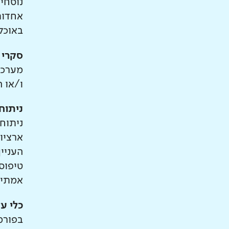
נוסחי
אחדות
באוכלו
סקרי 
מערכת
ו/או ה
ניתוח 
ניתוח 
ארציו
העניי
טיפוסי
אמתיי
כלי ע
בפורמ