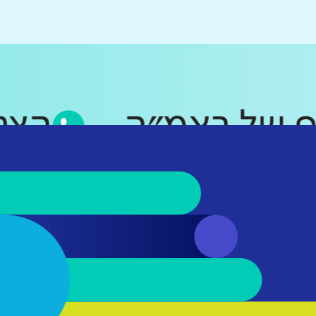
סאפ של ראמ״ה
ה