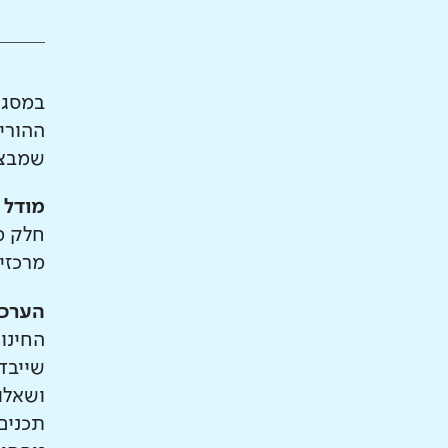
במסגר
ההורי
שמבצע
מודל 
חלק מ
מרכזי
הערכה
החינו
שייבד
ושאלו
תכנים