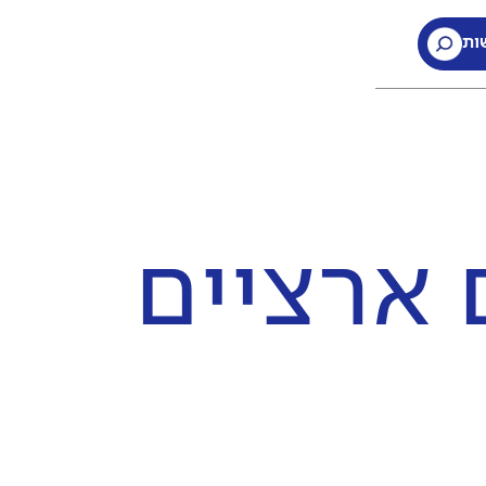
ות
ארציים