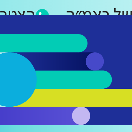
פ של ראמ״ה
הצט