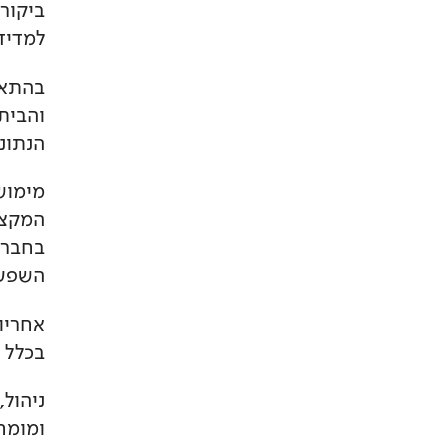
ביקור
למדיד
בהתאם
והבית
הנתונ
מימוש
המקצו
בחברה
השפעה
אחריו
בכלל 
ניהול,
ומומח