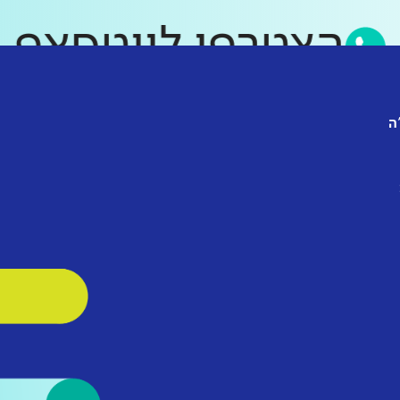
הצטרפו לווטסא
ה