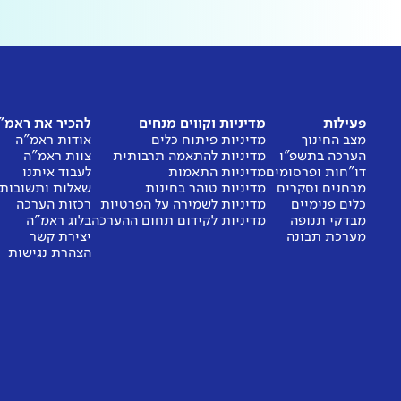
פעילות
מדיניות וקווים מנחים
להכיר את ראמ"
מצב החינוך
מדיניות פיתוח כלים
אודות ראמ"ה
הערכה בתשפ"ו
מדיניות להתאמה תרבותית
צוות ראמ"ה
דו"חות ופרסומים
מדיניות התאמות
לעבוד איתנו
מבחנים וסקרים
מדיניות טוהר בחינות
שאלות ותשובות
כלים פנימיים
מדיניות לשמירה על הפרטיות
רכזות הערכה
מבדקי תנופה
מדיניות לקידום תחום ההערכה
בלוג ראמ"ה
מערכת תבונה
יצירת קשר
הצהרת נגישות