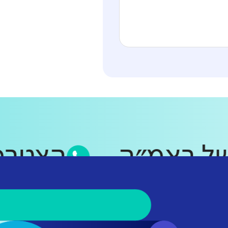
 של ראמ״ה
הצטר