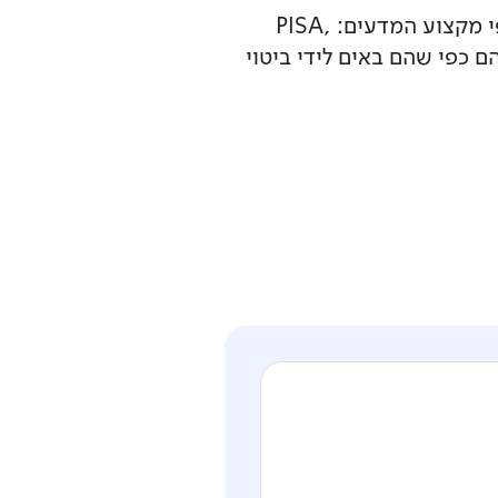
ראמ"ה מקיימת מספר מחקרים הבודקים בין השאר את הישגי תלמידים ועמדותיהם כלפי מקצוע המדעים: PISA,
הם כפי שהם באים לידי ביטוי