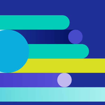
 של ראמ״ה
הצטר