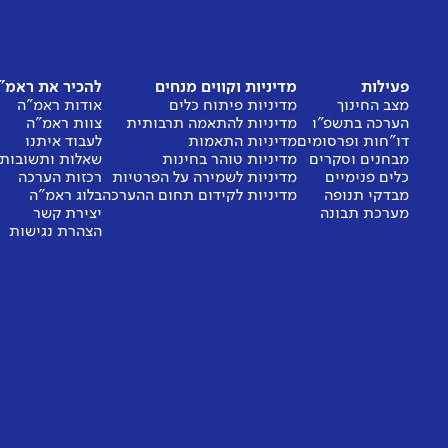
פעילות
מדיניות וקווים מנחים
להכיר את ראמ"
מצב החינוך
מדיניות פיתוח כלים
אודות ראמ"ה
הערכה בתשפ"ו
מדיניות להתאמה תרבותית
צוות ראמ"ה
דו"חות ופרסומים
מדיניות התאמות
לעבוד איתנו
מבחנים וסקרים
מדיניות טוהר בחינות
שאלות ותשובות
כלים פנימיים
מדיניות לשמירה על הפרטיות
רכזות הערכה
מבדקי תנופה
מדיניות לקידום תחום ההערכה
בלוג ראמ"ה
מערכת תבונה
יצירת קשר
הצהרת נגישות