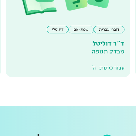
דוברי עברית
שפת-אם
דיגיטלי
ד"ר דוליטל
מבדק תנופה
עבור כיתות:
ה'