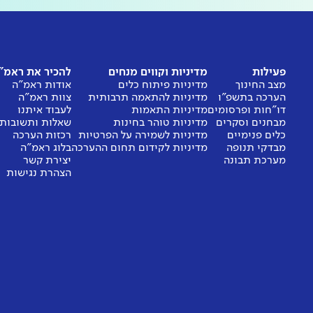
פעילות
מדיניות וקווים מנחים
להכיר את ראמ"
מצב החינוך
מדיניות פיתוח כלים
אודות ראמ"ה
הערכה בתשפ"ו
מדיניות להתאמה תרבותית
צוות ראמ"ה
דו"חות ופרסומים
מדיניות התאמות
לעבוד איתנו
מבחנים וסקרים
מדיניות טוהר בחינות
שאלות ותשובות
כלים פנימיים
מדיניות לשמירה על הפרטיות
רכזות הערכה
מבדקי תנופה
מדיניות לקידום תחום ההערכה
בלוג ראמ"ה
מערכת תבונה
יצירת קשר
הצהרת נגישות