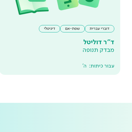
דוברי עברית
שפת-אם
דיגיטלי
ד"ר דוליטל
מבדק תנופה
עבור כיתות:
ה'