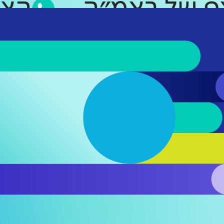
סאפ של ראמ״ה
ה