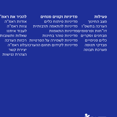
פעילות
מדיניות וקווים מנחים
להכיר את ראמ"
מצב החינוך
מדיניות פיתוח כלים
אודות ראמ"ה
הערכה בתשפ"ו
מדיניות להתאמה תרבותית
צוות ראמ"ה
דו"חות ופרסומים
מדיניות התאמות
לעבוד איתנו
מבחנים וסקרים
מדיניות טוהר בחינות
שאלות ותשובות
כלים פנימיים
מדיניות לשמירה על הפרטיות
רכזות הערכה
מבדקי תנופה
מדיניות לקידום תחום ההערכה
בלוג ראמ"ה
מערכת תבונה
יצירת קשר
הצהרת נגישות