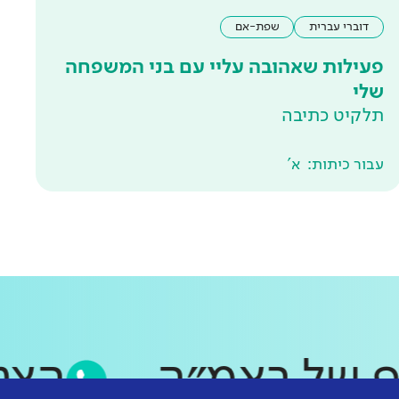
דוברי עברית
שפת-אם
פעילות שאהובה עליי עם בני המשפחה
שלי
תלקיט כתיבה
עבור כיתות:
א'
סאפ של ראמ״ה
ה