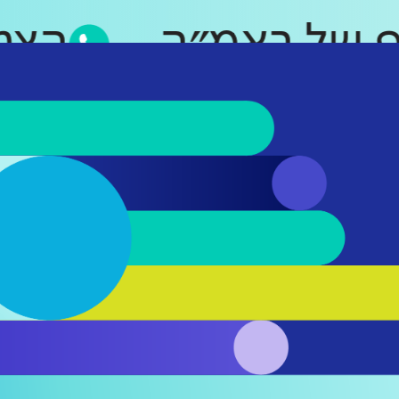
סאפ של ראמ״ה
ה