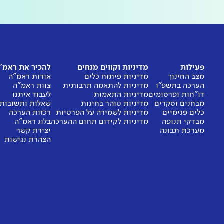
פעילות
מדיניות וקווים מנחים
להכיר את ראמ"
מצב החינוך
מדיניות פיתוח כלים
אודות ראמ"ה
הערכה בתשפ"ו
מדיניות להתאמה תרבותית
צוות ראמ"ה
דו"חות ופרסומים
מדיניות התאמות
לעבוד איתנו
מבחנים וסקרים
מדיניות טוהר בחינות
שאלות ותשובות
כלים פנימיים
מדיניות לשמירה על הפרטיות
רכזות הערכה
מבדקי תנופה
מדיניות לקידום תחום ההערכה
בלוג ראמ"ה
מערכת תבונה
יצירת קשר
הצהרת נגישות