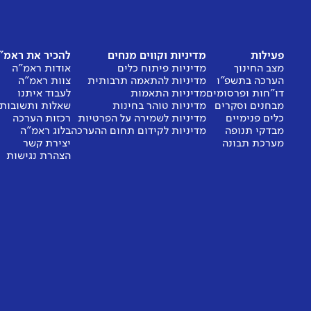
פעילות
מדיניות וקווים מנחים
להכיר את ראמ"
מצב החינוך
מדיניות פיתוח כלים
אודות ראמ"ה
הערכה בתשפ"ו
מדיניות להתאמה תרבותית
צוות ראמ"ה
דו"חות ופרסומים
מדיניות התאמות
לעבוד איתנו
מבחנים וסקרים
מדיניות טוהר בחינות
שאלות ותשובות
כלים פנימיים
מדיניות לשמירה על הפרטיות
רכזות הערכה
מבדקי תנופה
מדיניות לקידום תחום ההערכה
בלוג ראמ"ה
מערכת תבונה
יצירת קשר
הצהרת נגישות