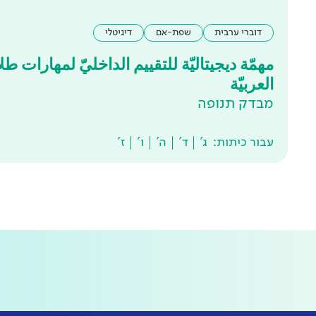
דוברי ערבית
שפת-אם
דיגיטלי
مهمّة ديجيتاليّة للتقييم الداخليّ لمهارات طلاق
العربيّة
מבדק תנופה
עבור כיתות:
ג'
ד'
ה'
ו'
ז'