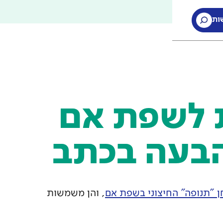
ות
ות
 לשפת אם
הבעה בכתב
 "תנופה" החיצוני בשפת אם
, והן משמשות