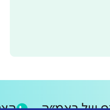
טסאפ של ראמ״ה