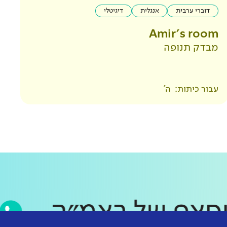
דוברי ערבית
אנגלית
דיגיטלי
Amir's room
מבדק תנופה
עבור כיתות:
ה'
ווטסאפ של ראמ״ה