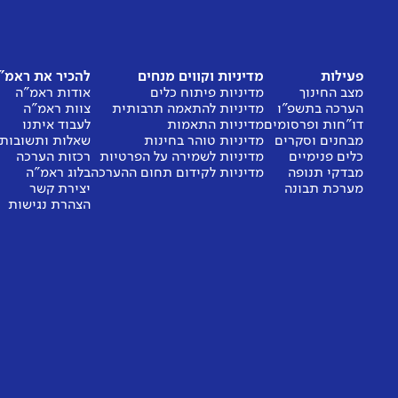
פעילות
מדיניות וקווים מנחים
להכיר את ראמ"
מצב החינוך
מדיניות פיתוח כלים
אודות ראמ"ה
הערכה בתשפ"ו
מדיניות להתאמה תרבותית
צוות ראמ"ה
דו"חות ופרסומים
מדיניות התאמות
לעבוד איתנו
מבחנים וסקרים
מדיניות טוהר בחינות
שאלות ותשובות
כלים פנימיים
מדיניות לשמירה על הפרטיות
רכזות הערכה
מבדקי תנופה
מדיניות לקידום תחום ההערכה
בלוג ראמ"ה
מערכת תבונה
יצירת קשר
הצהרת נגישות