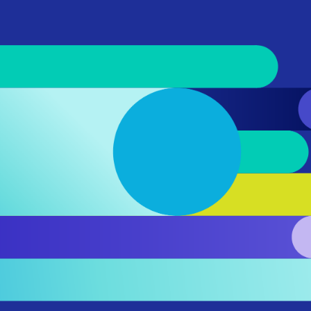
סאפ של ראמ״ה
ה