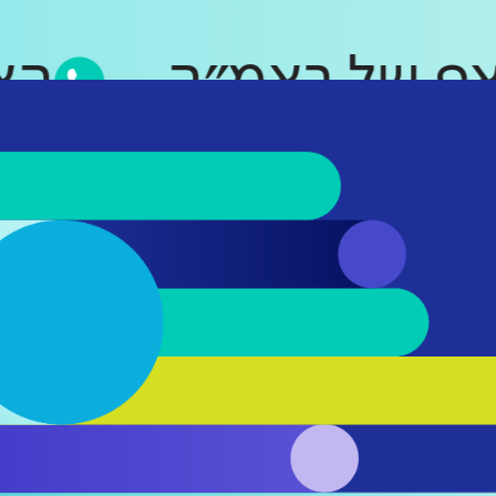
טסאפ של ראמ״ה