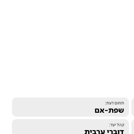
תחום דעת:
שפת-אם
קהל יעד:
דוברי ערבית