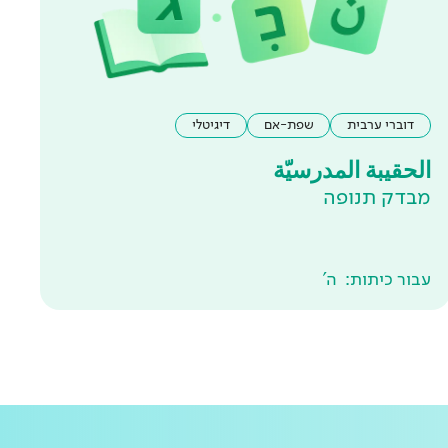
דוברי ערבית
שפת-אם
דיגיטלי
الحقيبة المدرسيّة
מבדק תנופה
עבור כיתות:
ה'