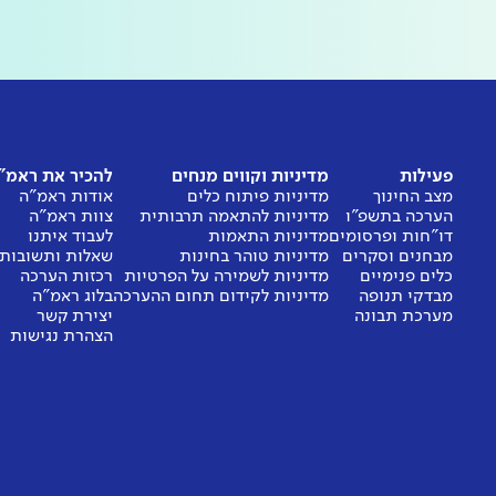
פעילות
מדיניות וקווים מנחים
להכיר את ראמ"
מצב החינוך
מדיניות פיתוח כלים
אודות ראמ"ה
הערכה בתשפ"ו
מדיניות להתאמה תרבותית
צוות ראמ"ה
דו"חות ופרסומים
מדיניות התאמות
לעבוד איתנו
מבחנים וסקרים
מדיניות טוהר בחינות
שאלות ותשובות
כלים פנימיים
מדיניות לשמירה על הפרטיות
רכזות הערכה
מבדקי תנופה
מדיניות לקידום תחום ההערכה
בלוג ראמ"ה
מערכת תבונה
יצירת קשר
הצהרת נגישות