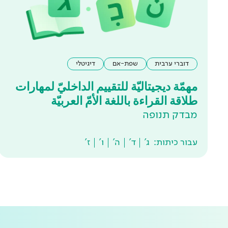
דוברי ערבית
שפת-אם
דיגיטלי
مهمّة ديجيتاليّة للتقييم الداخليّ لمهارات
طلاقة القراءة باللغة الأمّ العربيّة
מבדק תנופה
עבור כיתות:
ג'
ד'
ה'
ו'
ז'