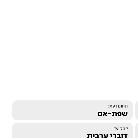
תחום דעת:
שפת-אם
קהל יעד:
דוברי ערבית