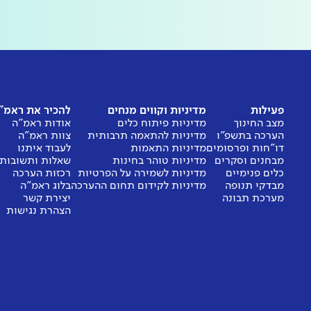
פעילות
מדיניות וקווים מנחים
להכיר את ראמ"
מצב החינוך
מדיניות פיתוח כלים
אודות ראמ"ה
הערכה בתשפ"ו
מדיניות להתאמה תרבותית
צוות ראמ"ה
דו"חות ופרסומים
מדיניות התאמות
לעבוד איתנו
מבחנים וסקרים
מדיניות טוהר בחינות
שאלות ותשובות
כלים פנימיים
מדיניות לשמירה על הפרטיות
רכזות הערכה
מבדקי תנופה
מדיניות לקידום תחום ההערכה
בלוג ראמ"ה
מערכת תבונה
יצירת קשר
הצהרת נגישות