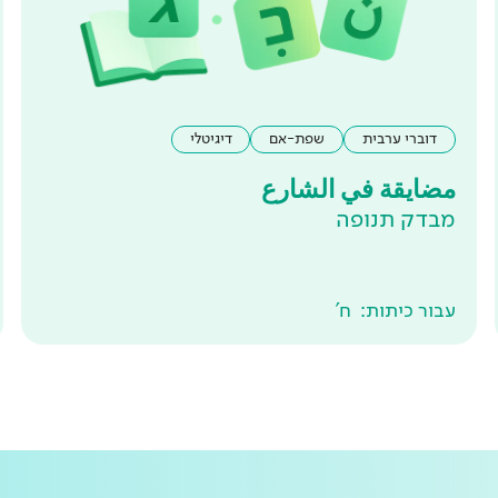
דוברי ערבית
שפת-אם
דיגיטלי
مضايقة في الشارع
מבדק תנופה
עבור כיתות:
ח'