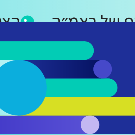
סאפ של ראמ״ה
ה