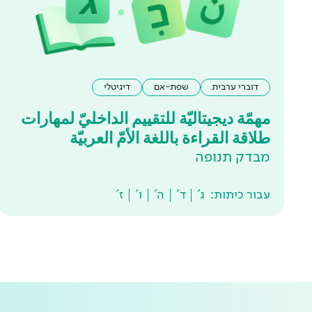
דוברי ערבית
שפת-אם
דיגיטלי
مهمّة ديجيتاليّة للتقييم الداخليّ لمهارات
طلاقة القراءة باللغة الأمّ العربيّة
מבדק תנופה
עבור כיתות:
ג'
ד'
ה'
ו'
ז'