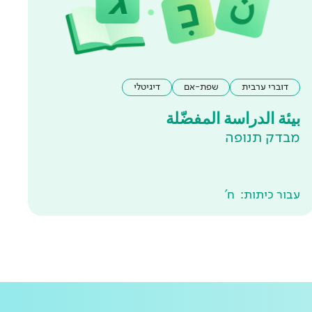
דוברי ערבית
שפת-אם
דיגיטלי
بيئة الدراسة المفضّلة
מבדק תנופה
עבור כיתות:
ח'