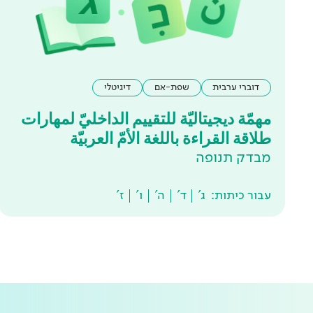
דוברי ערבית
שפת-אם
דיגיטלי
مهمّة ديجيتاليّة للتقييم الداخليّ لمهارات
طلاقة القراءة باللغة الأمّ العربيّة
מבדק תנופה
עבור כיתות:
ג'
ד'
ה'
ו'
ז'