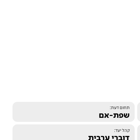
תחום דעת:
שפת-אם
קהל יעד:
דוברי ערבית