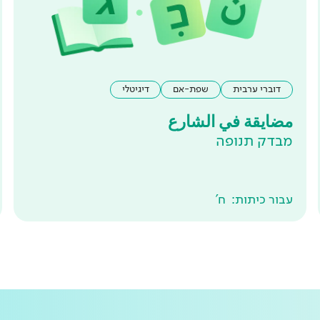
דוברי ערבית
שפת-אם
דיגיטלי
مضايقة في الشارع
מבדק תנופה
עבור כיתות:
ח'