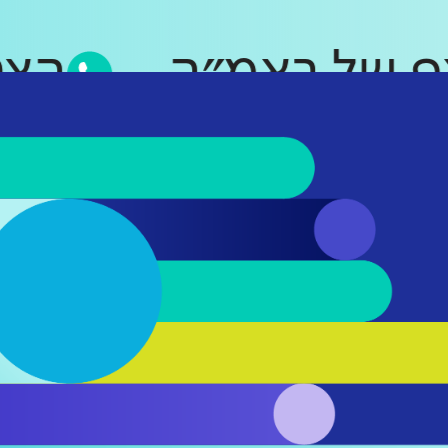
סאפ של ראמ״ה
ה