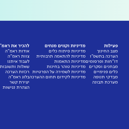
פעילות
מדיניות וקווים מנחים
להכיר את ראמ"
מצב החינוך
מדיניות פיתוח כלים
אודות ראמ"ה
הערכה בתשפ"ו
מדיניות להתאמה תרבותית
צוות ראמ"ה
דו"חות ופרסומים
מדיניות התאמות
לעבוד איתנו
מבחנים וסקרים
מדיניות טוהר בחינות
שאלות ותשובות
כלים פנימיים
מדיניות לשמירה על הפרטיות
רכזות הערכה
מבדקי תנופה
מדיניות לקידום תחום ההערכה
בלוג ראמ"ה
מערכת תבונה
יצירת קשר
הצהרת נגישות