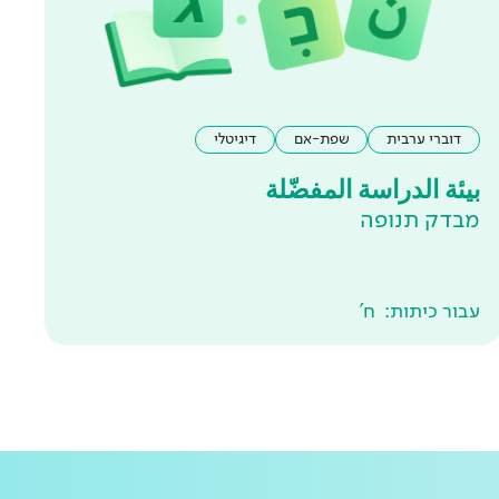
דוברי ערבית
שפת-אם
דיגיטלי
بيئة الدراسة المفضّلة
מבדק תנופה
עבור כיתות:
ח'