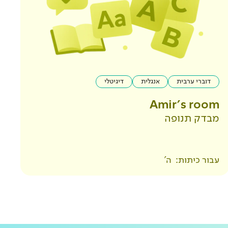
דוברי ערבית
אנגלית
דיגיטלי
Amir's room
מבדק תנופה
עבור כיתות:
ה'