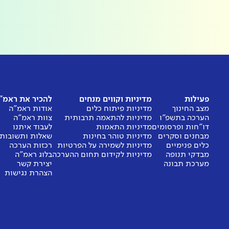
פעילות
מדיניות וקווים מנחים
להכיר את ראמ"
מצב החינוך
מדיניות פיתוח כלים
אודות ראמ"ה
הערכה בתשפ"ו
מדיניות להתאמה תרבותית
צוות ראמ"ה
דו"חות ופרסומים
מדיניות התאמות
לעבוד איתנו
מבחנים וסקרים
מדיניות טוהר בחינות
שאלות ותשובות
כלים פנימיים
מדיניות לשמירה על הפרטיות
רכזות הערכה
מבדקי תנופה
מדיניות לקידום תחום ההערכה
בלוג ראמ"ה
מערכת תבונה
יצירת קשר
הצהרת נגישות