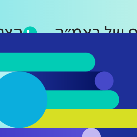
סאפ של ראמ״ה
ה