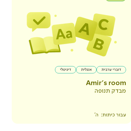
דוברי ערבית
אנגלית
דיגיטלי
Amir's room
מבדק תנופה
עבור כיתות:
ה'