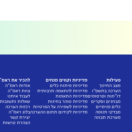
פעילות
מדיניות וקווים מנחים
להכיר את ראמ"
מצב החינוך
מדיניות פיתוח כלים
אודות ראמ"ה
הערכה בתשפ"ו
מדיניות להתאמה תרבותית
צוות ראמ"ה
דו"חות ופרסומים
מדיניות התאמות
לעבוד איתנו
מבחנים וסקרים
מדיניות טוהר בחינות
שאלות ותשובות
כלים פנימיים
מדיניות לשמירה על הפרטיות
רכזות הערכה
מבדקי תנופה
מדיניות לקידום תחום ההערכה
בלוג ראמ"ה
מערכת תבונה
יצירת קשר
הצהרת נגישות