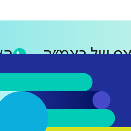
טסאפ של ראמ״ה