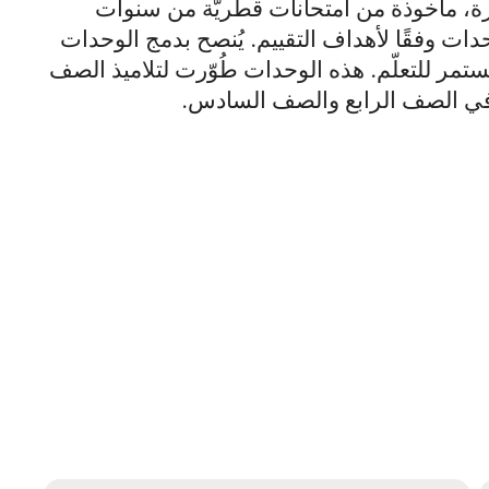
رة، مأخوذة من امتحانات قطريّة من سنوات
دات وفقًا لأهداف التقييم. يُنصح بدمج الوحدات
مر للتعلّم. هذه الوحدات طُوّرت لتلاميذ الصف
ميذ في الصف الرابع والصف السادس.