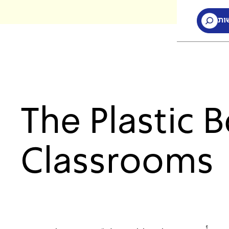
ות
ות
The Plastic B
Classrooms