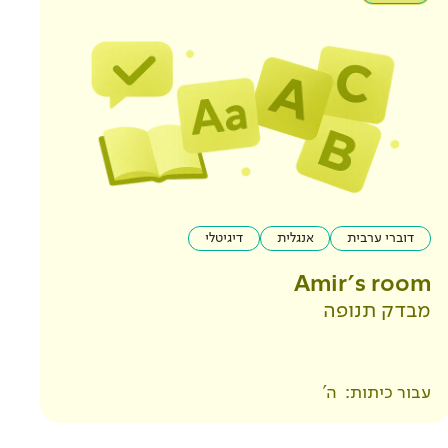
דוברי ערבית
אנגלית
דיגיטלי
Amir's room
מבדק תנופה
עבור כיתות:
ה'