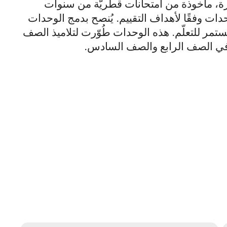
رة، مأخوذة من امتحانات قطريّة من سنوات
دات وفقًا لأهداف التقييم. يُنصح بدمج الوحدات
مر للتعلّم. هذه الوحدات طُوّرت لتلاميذ الصف
ميذ في الصف الرابع والصف السادس.