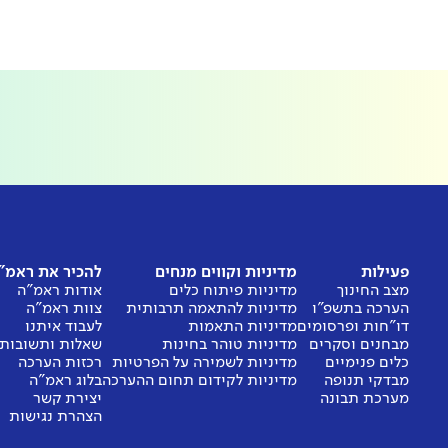
פעילות
מדיניות וקווים מנחים
להכיר את ראמ"
מצב החינוך
מדיניות פיתוח כלים
אודות ראמ"ה
הערכה בתשפ"ו
מדיניות להתאמה תרבותית
צוות ראמ"ה
דו"חות ופרסומים
מדיניות התאמות
לעבוד איתנו
מבחנים וסקרים
מדיניות טוהר בחינות
שאלות ותשובות
כלים פנימיים
מדיניות לשמירה על הפרטיות
רכזות הערכה
מבדקי תנופה
מדיניות לקידום תחום ההערכה
בלוג ראמ"ה
מערכת תבונה
יצירת קשר
הצהרת נגישות