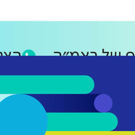
סאפ של ראמ״ה
ה