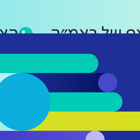
טסאפ של ראמ״ה