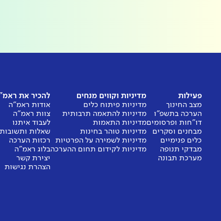
פעילות
מדיניות וקווים מנחים
להכיר את ראמ"
מצב החינוך
מדיניות פיתוח כלים
אודות ראמ"ה
הערכה בתשפ"ו
מדיניות להתאמה תרבותית
צוות ראמ"ה
דו"חות ופרסומים
מדיניות התאמות
לעבוד איתנו
מבחנים וסקרים
מדיניות טוהר בחינות
שאלות ותשובות
כלים פנימיים
מדיניות לשמירה על הפרטיות
רכזות הערכה
מבדקי תנופה
מדיניות לקידום תחום ההערכה
בלוג ראמ"ה
מערכת תבונה
יצירת קשר
הצהרת נגישות