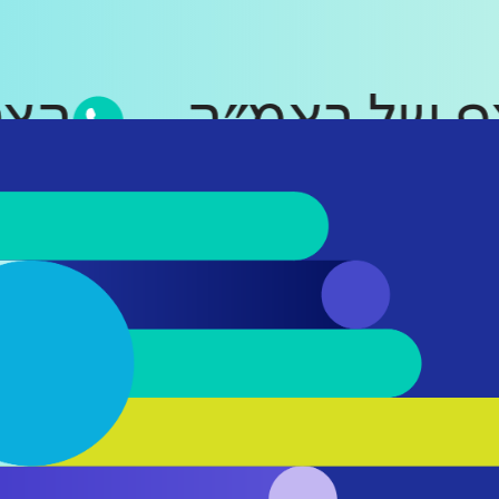
סאפ של ראמ״ה
ה