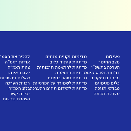
פעילות
מדיניות וקווים מנחים
להכיר את ראמ"
מצב החינוך
מדיניות פיתוח כלים
אודות ראמ"ה
הערכה בתשפ"ו
מדיניות להתאמה תרבותית
צוות ראמ"ה
דו"חות ופרסומים
מדיניות התאמות
לעבוד איתנו
מבחנים וסקרים
מדיניות טוהר בחינות
שאלות ותשובות
כלים פנימיים
מדיניות לשמירה על הפרטיות
רכזות הערכה
מבדקי תנופה
מדיניות לקידום תחום ההערכה
בלוג ראמ"ה
מערכת תבונה
יצירת קשר
הצהרת נגישות