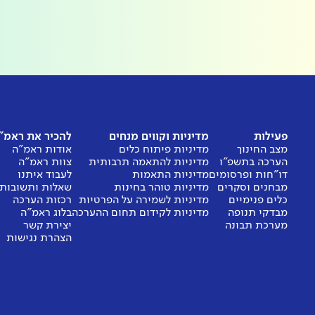
פעילות
מדיניות וקווים מנחים
להכיר את ראמ"
מצב החינוך
מדיניות פיתוח כלים
אודות ראמ"ה
הערכה בתשפ"ו
מדיניות להתאמה תרבותית
צוות ראמ"ה
דו"חות ופרסומים
מדיניות התאמות
לעבוד איתנו
מבחנים וסקרים
מדיניות טוהר בחינות
שאלות ותשובות
כלים פנימיים
מדיניות לשמירה על הפרטיות
רכזות הערכה
מבדקי תנופה
מדיניות לקידום תחום ההערכה
בלוג ראמ"ה
מערכת תבונה
יצירת קשר
הצהרת נגישות