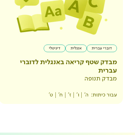
דוברי עברית
אנגלית
דיגיטלי
מבדק שטף קריאה באנגלית לדוברי
עברית
מבדק תנופה
עבור כיתות:
ה'
ו'
ז'
ח'
ט'