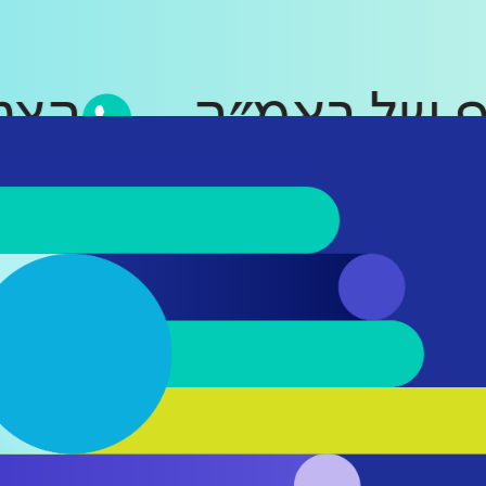
סאפ של ראמ״ה
ה