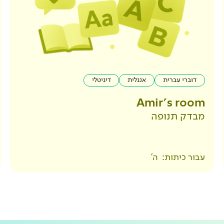
דוברי עברית
אנגלית
דיגיטלי
Amir's room
מבדק תנופה
עבור כיתות:
ה'