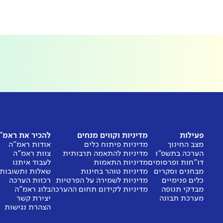
פעילות
מדיניות וקווים מנחים
להכיר את ראמ"
מצב החינוך
מדיניות פיתוח כלים
אודות ראמ"ה
הערכה בתשפ"ו
מדיניות להתאמה תרבותית
צוות ראמ"ה
דו"חות ופרסומים
מדיניות התאמות
לעבוד איתנו
מבחנים וסקרים
מדיניות טוהר בחינות
שאלות ותשובות
כלים פנימיים
מדיניות לשמירה על הפרטיות
רכזות הערכה
מבדקי תנופה
מדיניות לקידום תחום ההערכה
בלוג ראמ"ה
מערכת תבונה
יצירת קשר
הצהרת נגישות