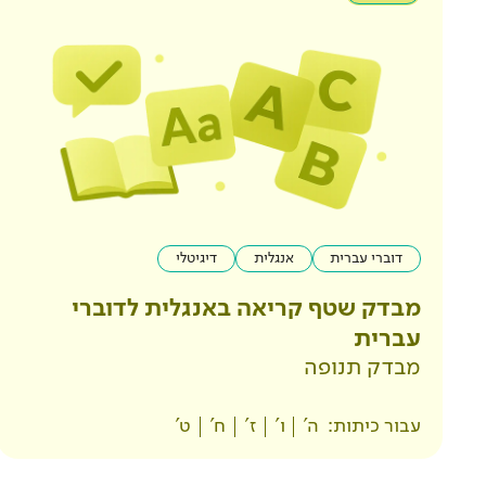
דוברי עברית
אנגלית
דיגיטלי
מבדק שטף קריאה באנגלית לדוברי
עברית
מבדק תנופה
עבור כיתות:
ה'
ו'
ז'
ח'
ט'