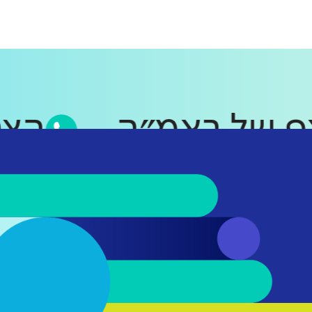
סאפ של ראמ״ה
ה