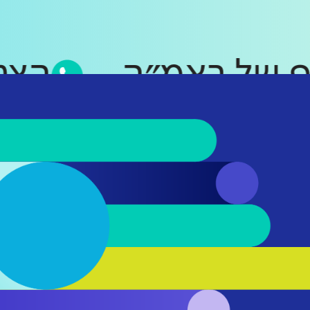
סאפ של ראמ״ה
ה