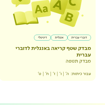
דוברי עברית
אנגלית
דיגיטלי
מבדק שטף קריאה באנגלית לדוברי
עברית
מבדק תנופה
עבור כיתות:
ה'
ו'
ז'
ח'
ט'