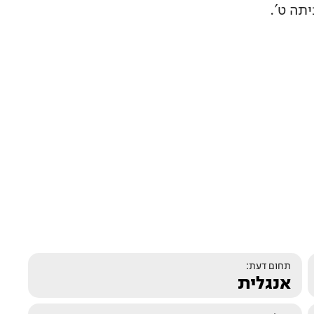
תה ט'.
תחום דעת:
אנגלית