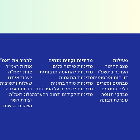
פעילות
מדיניות וקווים מנחים
להכיר את ראמ"
מצב החינוך
מדיניות פיתוח כלים
אודות ראמ"ה
הערכה בתשפ"ו
מדיניות להתאמה תרבותית
צוות ראמ"ה
דו"חות ופרסומים
מדיניות התאמות
לעבוד איתנו
מבחנים וסקרים
מדיניות טוהר בחינות
שאלות ותשובות
כלים פנימיים
מדיניות לשמירה על הפרטיות
רכזות הערכה
מבדקי תנופה
מדיניות לקידום תחום ההערכה
בלוג ראמ"ה
מערכת תבונה
יצירת קשר
הצהרת נגישות