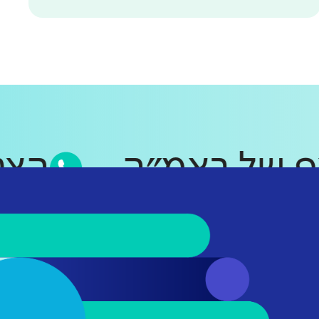
סאפ של ראמ״ה
ה