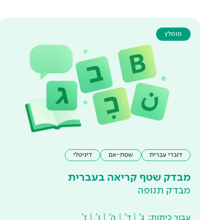
מומלץ
דוברי עברית
שפת-אם
דיגיטלי
מבדק שטף קריאה בעברית
מבדק תנופה
עבור כיתות:
ג'
ד'
ה'
ו'
ז'