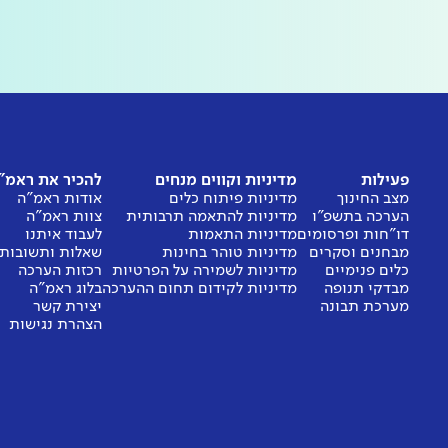
פעילות
מדיניות וקווים מנחים
להכיר את ראמ"
מצב החינוך
מדיניות פיתוח כלים
אודות ראמ"ה
הערכה בתשפ"ו
מדיניות להתאמה תרבותית
צוות ראמ"ה
דו"חות ופרסומים
מדיניות התאמות
לעבוד איתנו
מבחנים וסקרים
מדיניות טוהר בחינות
שאלות ותשובות
כלים פנימיים
מדיניות לשמירה על הפרטיות
רכזות הערכה
מבדקי תנופה
מדיניות לקידום תחום ההערכה
בלוג ראמ"ה
מערכת תבונה
יצירת קשר
הצהרת נגישות