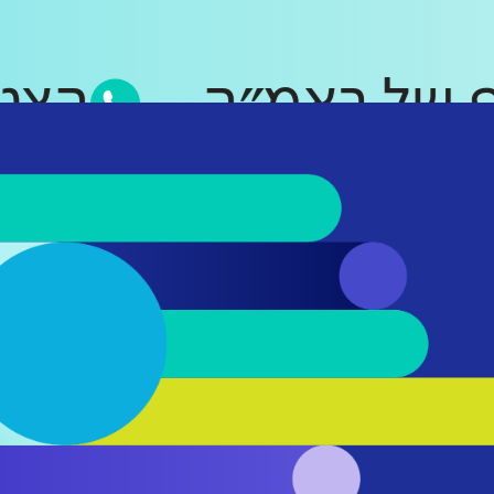
סאפ של ראמ״ה
ה