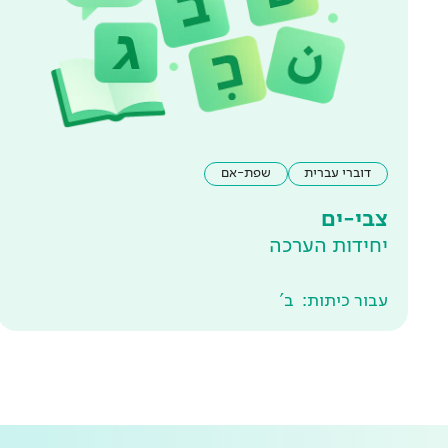
דוברי עברית
שפת-אם
צבי-ים
יחידות הערכה
עבור כיתות:
ב'