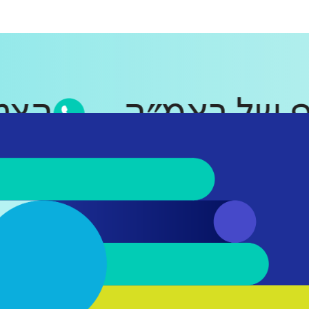
סאפ של ראמ״ה
ה