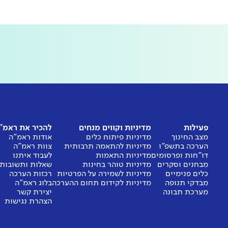
פעילות
מדיניות וקווים מנחים
להכיר את ראמ"
מצב החינוך
מדיניות פיתוח כלים
אודות ראמ"ה
הערכה בתשפ"ו
מדיניות להתאמה תרבותית
צוות ראמ"ה
דו"חות ופרסומים
מדיניות התאמות
לעבוד איתנו
מבחנים וסקרים
מדיניות טוהר בחינות
שאלות ותשובות
כלים פנימיים
מדיניות לשמירה על הפרטיות
רכזות הערכה
מבדקי תנופה
מדיניות לקידום תחום ההערכה
בלוג ראמ"ה
מערכת תבונה
יצירת קשר
הצהרת נגישות