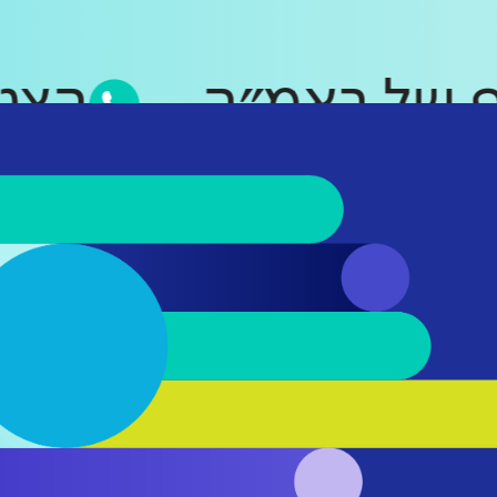
סאפ של ראמ״ה
ה