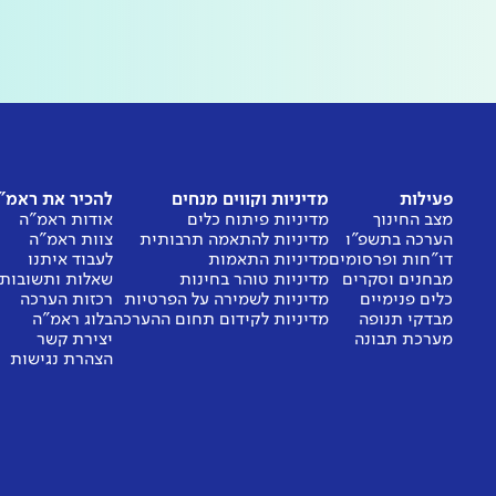
פעילות
מדיניות וקווים מנחים
להכיר את ראמ"
מצב החינוך
מדיניות פיתוח כלים
אודות ראמ"ה
הערכה בתשפ"ו
מדיניות להתאמה תרבותית
צוות ראמ"ה
דו"חות ופרסומים
מדיניות התאמות
לעבוד איתנו
מבחנים וסקרים
מדיניות טוהר בחינות
שאלות ותשובות
כלים פנימיים
מדיניות לשמירה על הפרטיות
רכזות הערכה
מבדקי תנופה
מדיניות לקידום תחום ההערכה
בלוג ראמ"ה
מערכת תבונה
יצירת קשר
הצהרת נגישות