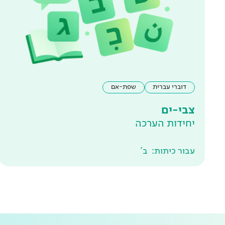
דוברי עברית
שפת-אם
צבי-ים
יחידות הערכה
עבור כיתות:
ב'