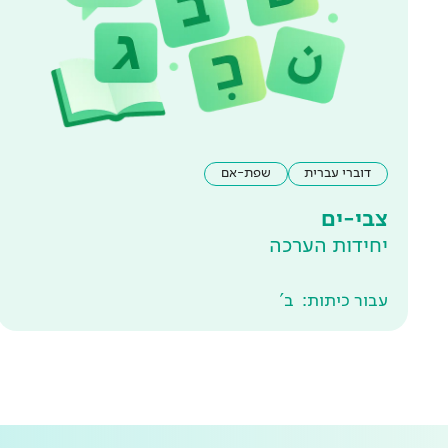
דוברי עברית
שפת-אם
צבי-ים
יחידות הערכה
עבור כיתות:
ב'