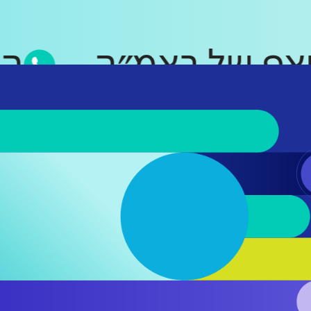
וטסאפ של ראמ״ה