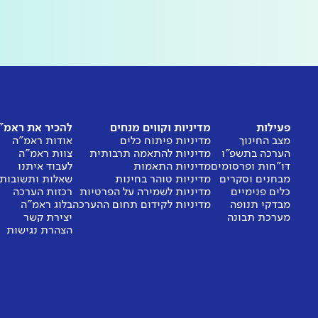
פעילות
מדיניות וקווים מנחים
להכיר את ראמ"
מצב החינוך
מדיניות פיתוח כלים
אודות ראמ"ה
הערכה בתשפ"ו
מדיניות להתאמה תרבותית
צוות ראמ"ה
דו"חות ופרסומים
מדיניות התאמות
לעבוד איתנו
מבחנים וסקרים
מדיניות טוהר בחינות
שאלות ותשובות
כלים פנימיים
מדיניות לשמירה על הפרטיות
רכזות הערכה
מבדקי תנופה
מדיניות לקידום תחום ההערכה
בלוג ראמ"ה
מערכת תבונה
יצירת קשר
הצהרת נגישות