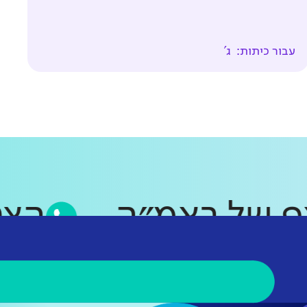
עבור כיתות:
ג'
סאפ של ראמ״ה
ה