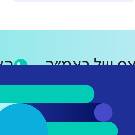
טסאפ של ראמ״ה