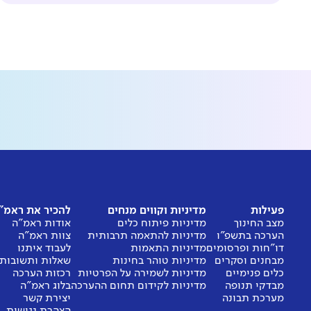
פעילות
מדיניות וקווים מנחים
להכיר את ראמ"
מצב החינוך
מדיניות פיתוח כלים
אודות ראמ"ה
הערכה בתשפ"ו
מדיניות להתאמה תרבותית
צוות ראמ"ה
דו"חות ופרסומים
מדיניות התאמות
לעבוד איתנו
מבחנים וסקרים
מדיניות טוהר בחינות
שאלות ותשובות
כלים פנימיים
מדיניות לשמירה על הפרטיות
רכזות הערכה
מבדקי תנופה
מדיניות לקידום תחום ההערכה
בלוג ראמ"ה
מערכת תבונה
יצירת קשר
הצהרת נגישות