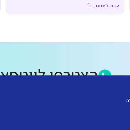
עבור כיתות:
ה'
הצטרפו לווט
ה