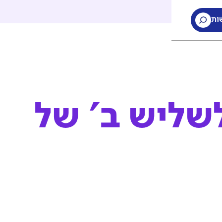
ות
ות
שליש ב' של