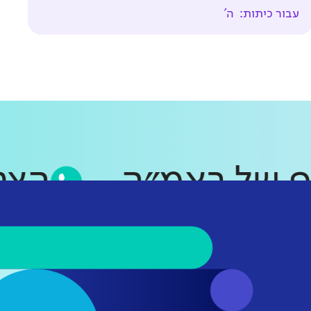
עבור כיתות:
ה'
סאפ של ראמ״ה
ה