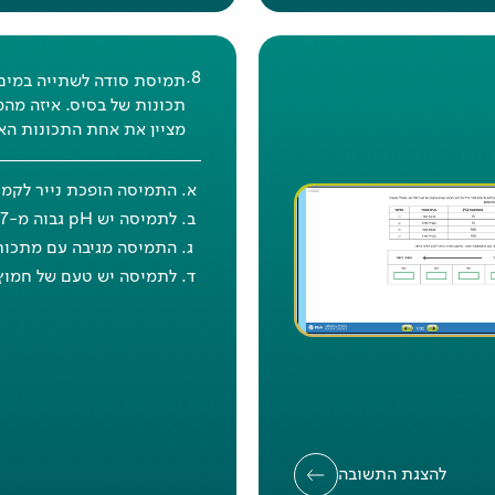
.
8
תמיסת סודה לשתייה במים
תכונות של בסיס. איזה מה
מציין את אחת התכונות הא
תשובה נכונה (מימין לשמאל): כוס
3, כוס 4, כוס 1, כוס 2
התמיסה הופכת נייר לקמו
אחוז הצלחה
בישראל
: 43%
לתמיסה יש pH גבוה מ-7.
אחוז הצלחה
דוברי עברית
: 46%
התמיסה מגיבה עם מתכות
לתמיסה יש טעם של חמוץ
אחוז הצלחה
דוברי ערבית
: 33%
אחוז הצלחה
במדינות המשתתפות
40%
להצגת התשובה