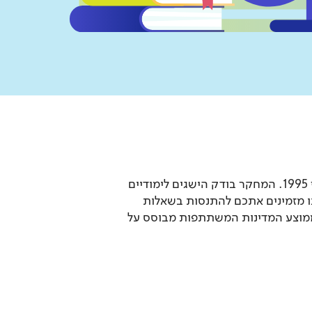
מחקר TIMSS הוא מבחן הנערך כחלק ממחקר בין-לאומי בתחום החינוך ומתקיים אחת לארבע שנים מאז 1995. המחקר בודק הישגים לימודיים
 מזמינים אתכם להתנסות בשאלות
ממוצע המדינות המשתתפות מבוסס על