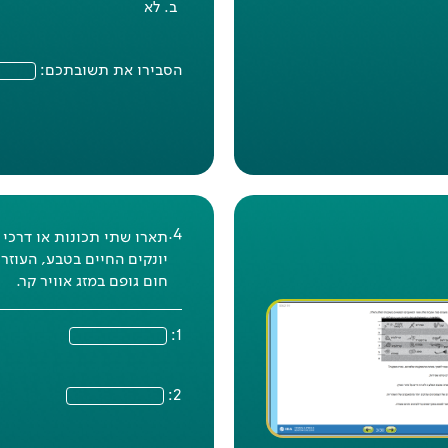
לא
הסבירו את תשובתכם:
.
4
תארו שתי תכונות או דרכי 
יונקים החיים בטבע, העוזר
תשובה נכונה: ג
חום גופם במזג אוויר קר.
אחוז הצלחה
בישראל
: 55%
אחוז הצלחה
דוברי עברית
: 64%
1:
אחוז הצלחה
דוברי ערבית
: 28%
אחוז הצלחה
במדינות המשתתפות
2:
58%