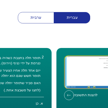
עברית
ערבית
.
2
תומר חלה בחצבת כשהיה ב
תשובה נכונה: א
נגרמת על ידי נגיף (וירוס).
אחוז הצלחה
בישראל
: 72%
יום אחד חלה אחיו הצעיר 
תומר חשש שגם הוא יחלה 
אחוז הצלחה
דוברי עברית
: 83%
האם סביר שתומר יחלה שו
אחוז הצלחה
דוברי ערבית
: 40%
(לחצו על משבצת אחת.)
אחוז הצלחה
במדינות המשתתפות
להצגת התשובה
68%
כן