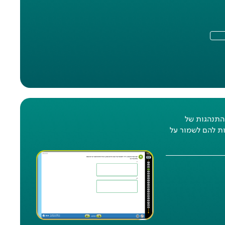
א
אחו
התנהגות של
ות להם לשמור על
ת
כג
אח
:
א
אחו