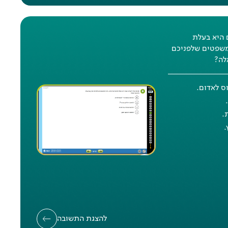
 היא בעלת
משפטים שלפניכם
לה?
ס לאדום.
אח
.
א
.
אחו
:
להצגת התשובה