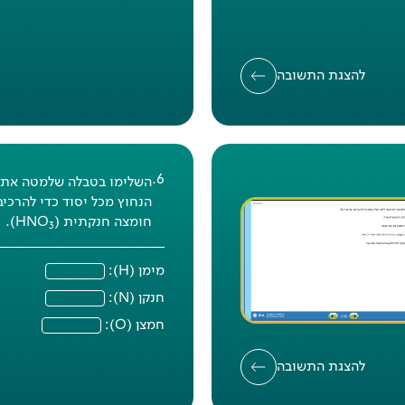
להצגת התשובה
תשובה נכונה: ד
.
6
השלימו בטבלה שלמטה את 
אחוז הצלחה
בישראל
: 42%
הנחוץ מכל יסוד כדי להרכיב
חומצה חנקתית (HNO
).
אחוז הצלחה
דוברי עברית
: 46%
3
אחוז הצלחה
דוברי ערבית
: 30%
מימן (H):
אחוז הצלחה
במדינות המשתתפות
חנקן (N):
33%
חמצן (O):
להצגת התשובה