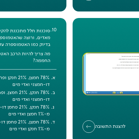
.
10
סוכנות חלל מתכננת להקי
מאדים, ורוצה שהאטמוספ
בדיוק כמו האטמוספרה על 
תשובה נכונה: ד
מה צריך להיות הרכב האט
אחוז הצלחה
בישראל
: 32%
החממה?
אחוז הצלחה
דוברי עברית
: 33%
אחוז הצלחה
דוברי ערבית
: 28%
דו-חמצני ואדי מים
אחוז הצלחה
במדינות המשתתפות
39%
דו-חמצני ואדי מים
78% חנקן, 21% 
מ-1% חמצן ואדי מים
78% חמצן, 21% 
להצגת התשובה
מ-1% חנקן ואדי מים