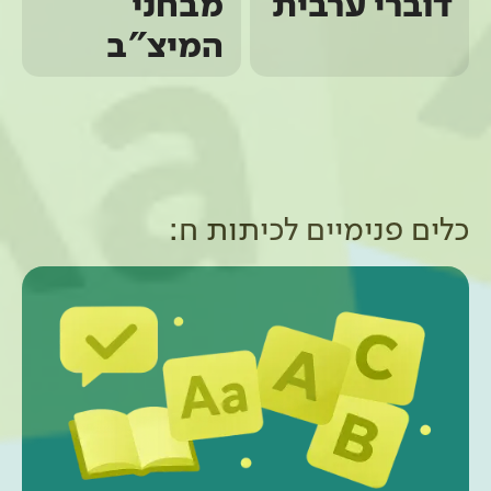
דוברי ערבית
מבחני
המיצ"ב
כלים פנימיים ל
כיתות ח
: