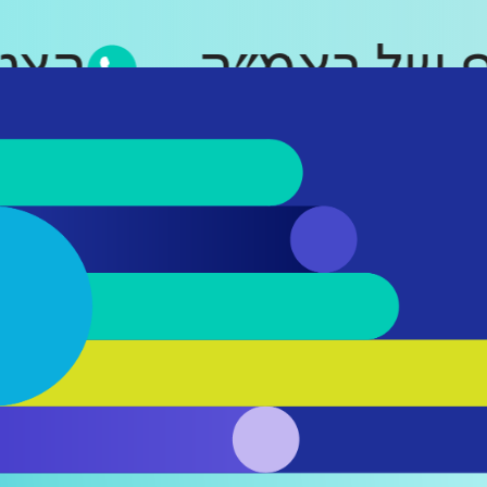
סאפ של ראמ״ה
ה