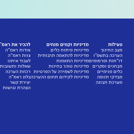
פעילות
מדיניות וקווים מנחים
להכיר את ראמ"
מצב החינוך
מדיניות פיתוח כלים
אודות ראמ"ה
הערכה בתשפ"ו
מדיניות להתאמה תרבותית
צוות ראמ"ה
דו"חות ופרסומים
מדיניות התאמות
לעבוד איתנו
מבחנים וסקרים
מדיניות טוהר בחינות
שאלות ותשובות
כלים פנימיים
מדיניות לשמירה על הפרטיות
רכזות הערכה
מבדקי תנופה
מדיניות לקידום תחום ההערכה
בלוג ראמ"ה
מערכת תבונה
יצירת קשר
הצהרת נגישות